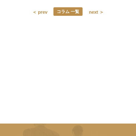
コラム 一覧
＜ prev
next ＞