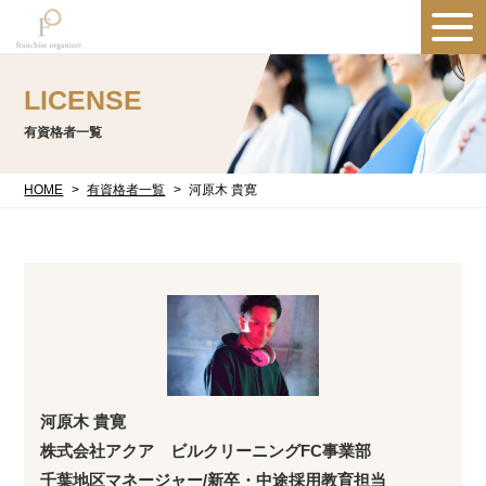
LICENSE
有資格者一覧
HOME
有資格者一覧
河原木 貴寛
河原木 貴寛
株式会社アクア ビルクリーニングFC事業部
千葉地区マネージャー/新卒・中途採用教育担当