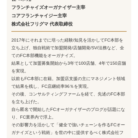
フランチャイズオーガナイザー主宰
コアフランチャイジー主宰
株式会社フリグマ 代表取締役
2017年にそれまでに培った経験/知見を活かしてFC本部を
立ち上げ、独自戦術で加盟開発/店舗開発/SV/法務など、全
てのFC本部機能をオーガナイズ。
結果として加盟募集開始から3年で100店舗、4年で150店舗
を実現。
以前もFC本部に在籍。加盟店支援の主にマネジメント領域
で結果を残し、FC店継続率96％を実現。
その後、コンサルティングファームを経て、先述のFC本部
を立ち上げた。
自ら匿名で開始したFCオーガナイザーのブログが話題にな
り、FC業界内で浮上。
その影響力を活かして「健全で強いチェーンを作るFCオー
ガナイズという戦術」を世の中に提供するべく株式会社フ